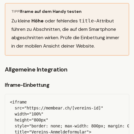
Iframe auf dem Handy testen
TIPP
Zu kleine
Höhe
oder fehlendes
-Attribut
title
führen zu Abschnitten, die auf dem Smartphone
abgeschnitten wirken. Prüfe die Einbettung immer
in der mobilen Ansicht deiner Website.
Allgemeine Integration
Iframe-Einbettung
<iframe 

  src="https://membear.ch/[vereins-id]" 

  width="100%" 

  height="800px"

  style="border: none; max-width: 800px; margin: 0 a
  title="Vereins-Anmeldeformular">
