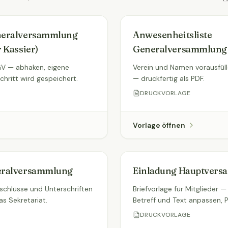
neralversammlung
Anwesenheitsliste
 Kassier)
Generalversammlung
GV — abhaken, eigene
Verein und Namen vorausfüll
chritt wird gespeichert.
— druckfertig als PDF.
DRUCKVORLAGE
Vorlage öffnen
eralversammlung
Einladung Hauptver
eschlüsse und Unterschriften
Briefvorlage für Mitglieder 
as Sekretariat.
Betreff und Text anpassen, 
DRUCKVORLAGE