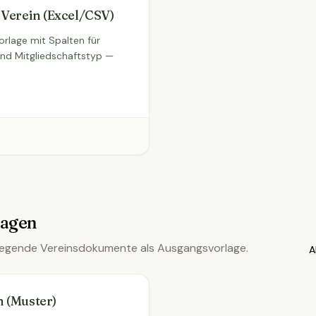
e Verein (Excel/CSV)
rlage mit Spalten für
und Mitgliedschaftstyp —
lagen
legende Vereinsdokumente als Ausgangsvorlage.
A
n (Muster)