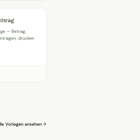
itrag
äge — Betrag,
intragen, drucken
lle Vorlagen ansehen