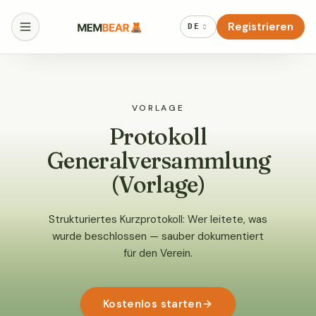
Registrieren
DE
VORLAGE
Protokoll
Generalversammlung
(Vorlage)
Strukturiertes Kurzprotokoll: Wer leitete, was
wurde beschlossen — sauber dokumentiert
für den Verein.
Kostenlos starten