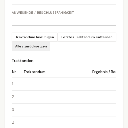
ANWESENDE / BESCHLUSSFÄHIGKEIT
Traktandum hinzufügen
Letztes Traktandum entfernen
Alles zurücksetzen
Traktanden
Nr.
Traktandum
Ergebnis / Beschlus
1
2
3
4