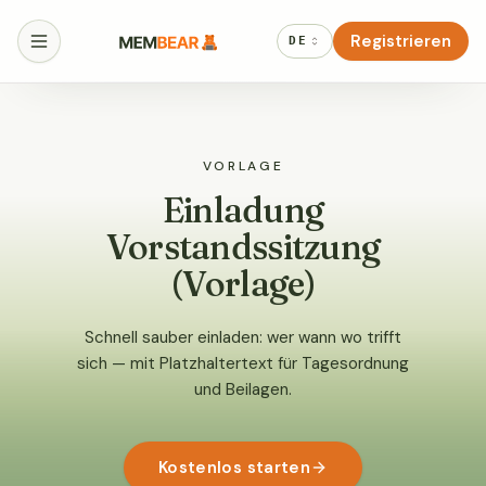
Registrieren
DE
VORLAGE
Einladung
Vorstandssitzung
(Vorlage)
Schnell sauber einladen: wer wann wo trifft
sich — mit Platzhaltertext für Tagesordnung
und Beilagen.
Kostenlos starten